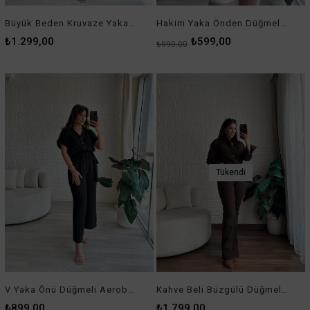
Büyük Beden Kruvaze Yaka Aerobin Tulum Siyah
Hakim Yaka Önden Düğmeli Orijinal Marka Tulum
₺1.299,00
₺599,00
₺990,00
Tükendi
V Yaka Önü Düğmeli Aerobin Tulum Siyah
Kahve Beli Büzgülü Düğmeli Kot Tulum
₺899,00
₺1.799,00